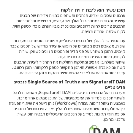
תוכן עשיר הוא ליבת חווית הלקוח
ארגונים ועסקים יוצרים, מנהלים ומשתפים כמויות אדירות של תכנים
עשירים ומגוונים במספר גדל והולך של ערוצים, מכשירים ופלטפורמות.
התכנים צריכים להיות רלוונטים ומסונכרנים בין הערוצים כדי לספק חווית
לקוח שלמה, אחודה ורציפה.
עם מספר גדל והולך של נכסים דיגיטליים, מפוזרים ומוסתרים במערכות
שונות, משאבים רבים מבוזבזים על חיפוש או יצירה מחדש של תכנים שכבר
קיימים. התוכן משתרע על פני מדיה ופורמטים מגוונים לשיווק, שירות
לקוחות, פיתוח מוצרים, תמיכה טכנית ועוד.
שיתוף פעולה בין אגפים ומחלקות החולקות את התהליך ליצירת התכנים
קשה אם לא בלתי אפשרי. הארגון מתקשה לספק ללקוחותיו תוכן רלוונטי,
עדכני מותאם בהתאם לצרכי המשתמשים במקום ובזמן הדרוש להם.
SignatureIT DAM מהווה Single Source of Truth לנכסים
הדיגיטליים
מערכת ניהול הנכסים הדיגיטליים, SignatureIT DAM, מאפשרת לנהל
ולשתף תכנים ולמדוד את האפקטיביות של התוכן ממקום אחד מרכזי.
באמצעות ניהול זרימות עבודה (Workflows) ניתן לייעל את שיתוף הפעולה
בין המחלקות והמשתמשים השותפים לתהליך יצירה ופרסום של התכנים.
אכיפת חוקי תקינות למידע על הנכסים הדיגיטליים תבטיח תוכן עשיר,
עדכני ומהימן.