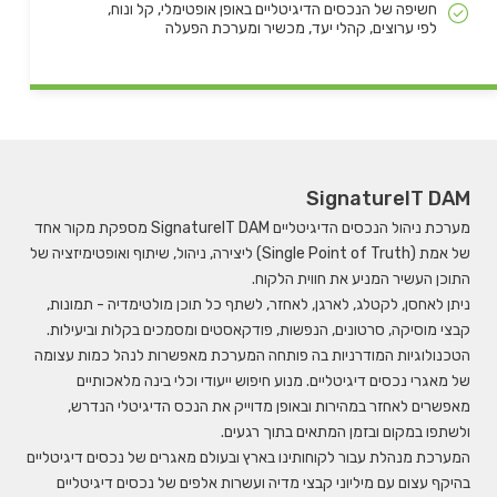
חשיפה של הנכסים הדיגיטליים באופן אופטימלי, קל ונוח,
לפי ערוצים, קהלי יעד, מכשיר ומערכת הפעלה
SignatureIT DAM
מערכת ניהול הנכסים הדיגיטליים SignatureIT DAM מספקת מקור אחד
של אמת (Single Point of Truth) ליצירה, ניהול, שיתוף ואופטימיזציה של
התוכן העשיר המניע את חווית הלקוח.
ניתן לאחסן, לקטלג, לארגן, לאחזר, לשתף כל תוכן מולטימדיה - תמונות,
קבצי מוסיקה, סרטונים, הנפשות, פודקאסטים ומסמכים בקלות וביעילות.
הטכנולוגיות המודרניות בה פותחה המערכת מאפשרות לנהל כמות עצומה
של מאגרי נכסים דיגיטליים. מנוע חיפוש ייעודי וכלי בינה מלאכותיים
מאפשרים לאחזר במהירות ובאופן מדוייק את הנכס הדיגיטלי הנדרש,
ולשתפו במקום ובזמן המתאים בתוך רגעים.
המערכת מנהלת עבור לקוחותינו בארץ ובעולם מאגרים של נכסים דיגיטליים
בהיקף עצום עם מיליוני קבצי מדיה ועשרות אלפים של נכסים דיגיטליים