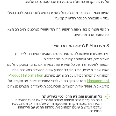
של עגלת הקניות כמזחלת שלג בעונת הכריסטמס, וכן הלאה.
הציעו מנוי
– כל מוצר מתכלה יכול לשמש כבסיס למנוי קבוע. ולכם כבעלי
עסק – מובטחת הכנסה חודשית קבועה.
צילומי מוצרים בתוצאות החיפוש
. זהו רמז ויזואלי לצרכנים, האם הם מצאו
את המוצר שהם מחפשים.
9. מערכת PIM לניהול המידע המוצרי
ראינו שבעזרת תשומת לב למספר פרטים פשוטים יחסית ניתן לייצר דף
מוצר מנצח, כזה שממיר לקוחות ומוביל למכירות.
המפתח לאינטגרציה של כל המידע הזה, במיוחד אם מדובר בעסק גדול עם
מאות ואלפי מוצרים, היא ניהול כל המידע אודות המוצרים במערכת אחת
המהווה את המקור למידע על המוצרים, מערכת,
Product Information
Management
, ממנה נשלף המידע לדפי המוצרים באתר. אם תקפידו על
מידע איכותי ואחיד אודות המוצרים, תוכלו בקלות לייצר דפי מוצרים מנצחים!
כל הנתונים והמידע הרלוונטי בשליטתך
ליבת המערכת הינה תשתית אחודה המרכזת את נתוני המוצרים
והשירותים ממגוון מקורות ומספקת מידע שלם, מדויק, מטויב, עשיר
ועדכני לערוצים שונים המהווים את נקודות המגע עם הלקוחות
והספקים.