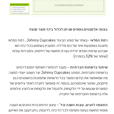
בונוס: אלמנטים נוספים שניתן לכלול בדף מוצר מנצח
רמת המלאי
–באתר של מותג הביגוד Johnny Cupcakes , רמת המלאי
מיוצגת באמצעות איור של כוס מדידה. המעניין בשימוש בכלי כזה הוא
שברגע שרמת המלאי יורדת נוצרת תחושה של דחיפות, והמכירות עולות
(שיפור של 32% בהמרה)
שיתוף ברשתות חברתיות
– מעבר לכפתורי השיתוף הסטנדרטיים
ברשתות החברתיות, המותג Johnny Cupcakes יצר השטג ייעודי למוצר,
מה שמאפשר את קידום המוצר בכל הרשתות שתמוכות בהשטגים כגון
פייסבוק, טוויטר ואינסטרגם. בנוסף, זה מאפשר לחברה לאתר צילומים של
המוצרים שנעשו על ידי הלקוחות, ולתגמל את הלקוחות או להציג צילומים
אלה ברשתות החברתיות של החברה.
התאמה לחגים, עונות השנה וכד'
– עיצוב הדפים ברוח החגים או העונה
מוסיף תחושה נעימה וחמימה לכל דף כזה. לדוגמה, ניתן לעצב את האייקון