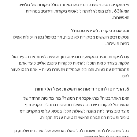
פי מחקרים, הסיכוי שצרכנים ירכשו מאתר הכולל ביקורות של גולשים
הוא 63% , ולכן מומלץ להתחיל לאסוף ביקורות ודירוגים במהירות
האפשרות.
ומה אם הביקורת לא יהיו טובות?
עסקים רבים חוששים מביקורות לא טובות, אך בטיפול נכון הן יכולות אפילו
להיות מועילות.
ענו לביקורות תמיד במקצועיות ובנימוס תוך שאיפה לפתור את הבעיה מול
הלקוח, בצורה כזאת תוכלו להראות ללקוחות פוטנציאליים כיצד אתם
מתמודדים עם בעיות, והם יבינו שבמידה ויתעוררו בעיות – אתם תנסו לעזור
להם.
6. התייחסו לחוסר ודאות או חששות אצל הלקוחות
האם האתר בטוח? מתי אקבל את המוצר? מהי מדיניות ההחזר של
המוצרים? ללקוחות יש הרבה שאלות וחששות בתהליך הקניה ודף
מוצר טוב צריך לתת מענה לשאלות הללו. בנוסף, על פי מחקרים, דמי
טיפול ומשלוח הם הגורם הראשי בנטישת עגלת הקניות.
ככל שתשכילו לתת תשובות לכל שאלה או חשש של הצרכנים שלכם, כך