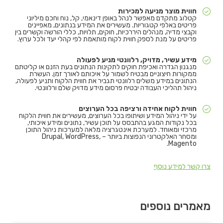
חווית מוצר מניעה למכירות
קטלוג מתקדם מאפשר לנהל באופן דינאמי, קל, נוח וחכם מיליוני
פריטים באלפי קטגוריות. מעשירים את המידע בנתונים, מאפיינים
וקבצי מדיה, מנהלים היררכיות, חוקים, תלויות, כללי הורשה וקשרים בין
פריטים על מנת לספק חווית לקוח מותאמת לפי קהלי יעד ולכל ערוץ.
מידע עשיר, מדויק, רלוונטי מניע לפעולה
מנגנון הגדרה ואכיפת חוקים לתקינות הנתונים בעת הזנם או קליטתם
ממקורות חיצוניים מבטיח לשמור על איכותם לאורך זמן. העשרת
הנתונים במידע משלים רלוונטי תגביר את חווית הלקוח ותניע לפעולה,
ניהול תהליכי העבודה יבטיח פרסום מידע מדויק שלם ורלוונטי.
חווית לקוח אחידה ורציפה בכל הערוצים
על ידי ניהול המידע ושיתופו בכל הערוצים, מעשירים את חווית הלקוח
בכל נקודות המגע בהתבסס על תוכן עשיר, נתונים ומידע איכותי,
מרכזי ומאוחד. למערכת אינטגרציה מלאה למערכות ניהול התוכן
ומסחר האלקטרוני הנפוצות ביותר – Drupal, WordPress,
Magento.
צרו קשר למידע נוסף
מאמרים נוספים