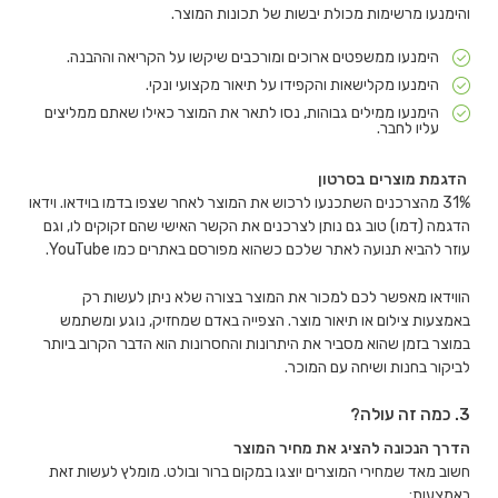
והימנעו מרשימות מכולת יבשות של תכונות המוצר.
הימנעו ממשפטים ארוכים ומורכבים שיקשו על הקריאה וההבנה.
הימנעו מקלישאות והקפידו על תיאור מקצועי ונקי.
הימנעו ממילים גבוהות, נסו לתאר את המוצר כאילו שאתם ממליצים
עליו לחבר.
הדגמת מוצרים בסרטון
31% מהצרכנים השתכנעו לרכוש את המוצר לאחר שצפו בדמו בוידאו. וידאו
הדגמה (דמו) טוב גם נותן לצרכנים את הקשר האישי שהם זקוקים לו, וגם
עוזר להביא תנועה לאתר שלכם כשהוא מפורסם באתרים כמו YouTube.
הווידאו מאפשר לכם למכור את המוצר בצורה שלא ניתן לעשות רק
באמצעות צילום או תיאור מוצר. הצפייה באדם שמחזיק, נוגע ומשתמש
במוצר בזמן שהוא מסביר את היתרונות והחסרונות הוא הדבר הקרוב ביותר
לביקור בחנות ושיחה עם המוכר.
3. כמה זה עולה?
הדרך הנכונה להציג את מחיר המוצר
חשוב מאד שמחירי המוצרים יוצגו במקום ברור ובולט. מומלץ לעשות זאת
באמצעות: