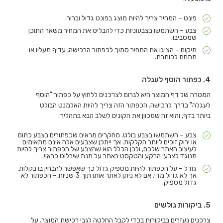
פונט – המחיר צריך להיות מוצג בפונט גדול וברור.
צבע – השתמשו בצבעוניות כדי להבליט את המחיר משאר התוכן
שמסביבו.
מיקום – הציגו את המחיר סמוך לכפתור הרכישה, עדיף מעליו או
מתחת לכותרת.
4. כפתור הוסף לעגלה
המטרה של דף המוצר היא לגרום לצרכנים ללחוץ על כפתור "הוסף
לעגלה" בדרך לרכישה. הכפתור הזה צריך להיות האלמנט הבולט
ביותר בדף, והוא זה שמכוון את הקונים לשלב הבא בתהליך.
צבע – השתמשו בצבע בולט. מחקרים מראים שכפתורים בצבע כתום
או ירוק זוכים ליותר הקלקות. אך ייתכן שצבעים אלה אינם מתאימים
לעיצוב האתר שלכם, ולכן הכלל הוא שהצבע של הכפתור צריך להיות
מנוגד לצבעי הרקע והטקסט באתר על מנת שיבלוט כראוי.
גודל – על הכפתור להיות מספיק גדול כך שאפשר להבחין בו בקלות,
אך לא גדול מדי. אם לא ניתן לאתר אותו תוך 3 שניות – הכפתור לא
גדול מספיק.
5. ביקורות גולשים
צרכנים נעזרים בביקורות בכדי לקבל החלטה לגבי רכישת המוצר. על