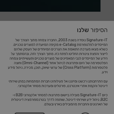
הסיפור
שלנו
Signature-IT נוסדה בשנת 2003, החברה צמחה מתוך הצורך של
המייסדים לפלטפורמת e-Catalog מקיפה המיועדת למוצרים טכניים.
כשלא מצאו מערכת התואמת את הצרכים המיוחדים של העסק שלהם
לייצור והפצת צינורות החליטו לפתח כזו. מתוך הצורך הזה, ובהסתמך על
הידע של המייסדים לגבי המאפיינים של מוצרים טכניים ותעשייתיים צמחה
הפלטפורמה של היום ופתרונות לניהול אחוד (Omni-Channel) וחוצה
פלטפורמות (Cross Platform) של ערוצי שיווק, תוכן, מכירה, ניהול מידע
וידע.
עם התרחבותנו רכשנו ומיזגנו אל פעילותינו חברות המתמחות במתן שירותי
דיגיטל והקמת אתרי אינטרנט, פורטלים ומערכות מסחר אלקטרוני.
כיום Signature-IT מובילה ביישום פתרונות למסחר אלקטרוני B2B ו-
B2C, ניהול ידע ושירותי דיגיטל, שותפה לדרך בטרנספורמציה דיגיטלית
של הארגונים והחברות מהמובילים בארץ ובעולם.