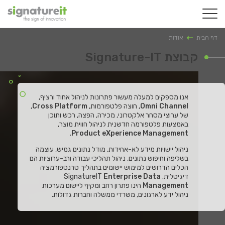
דף הבית
אודות
קבוצת Signature-IT
אנו מספקים למעלה מעשור פתרונות לניהול אחוד ורציף,
Omni Channel
, חוצה פלטפורמות,
Cross Platform
,
של ערוצי מסחר אלקטרוני, מכירה, הפצה, רכש ותוכן
באמצעות פלטפורמה חדשנית לניהול חווית מוצר,
.
Product eXperience Management
ניהול יישויות מידע לא-אחידות, מודל נתונים גמיש, עוצמה
בשליפה וחיפוש נתונים, ניהול תהליכי עבודה ורב-ערוציות הם
הכלים הדרושים למימוש יישומים בתהליך טרנספורמציה
דיגיטלית. SignatureIT
Enterprise Data
Management
הינו פתרון רחב ומקיף ליישום מערכות
ניהול ידע לארגונים, משרדי ממשלה וחברות גדולות.