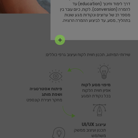
דרך לימוד וחינוך (education) עד
להמרה (conversion). לקוח, כיום עובר בין
מספר רב של ערוצים ונקודות מגע שונות
בתהליך, מסע, עד לביצוע ההמרה הרצויה.
שירותי המיתוג, תכנון חווית לקוח ועיצוב גרפי כוללים:
מיפוי מסע לקוח
פיתוח אסטרטגיה
אפיון חווית הלקוח
ושפת מותג
בכל נקודת המגע
מחקר ויצירת קונספט
עיצוב UI/UX
תכנון ועיצוב ממשק
משתמש