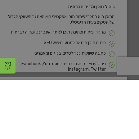
ניהול תוכן ומדיה חברתית
התוכן הוא המלך! פיתוח תוכן אפקטיבי הוא האתגר השיווקי הגדול
של עסקים בעידן הדיגיטלי.
מחקר, פיתוח וכתיבת תוכן לאתרי אינטרנט ומדיה חברתית
פיתוח תוכן מותאם למנועי חיפוש SEO
כתיבה שיווקית לניוזלטרים, בלוגים ומאמרים
ניהול ערוצי מדיה חברתית - Facebook ,YouTube
Instagram, Twitter
קידום ושיווק
מחלקת הקידום והשיווק שלנו מספקת שירותי קידום, SEO,
במנועי חיפוש וברשתות חברתיות.
חקר מילות מפתח
אופטימיזציה On-Site של האתר למנועי חיפוש