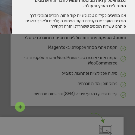
B2C ואפליקציות מבוססות WEB לחברות ולארגונים
המובילים בארץ ובעולם.
אנו מחויבים לקידום טכנולוגיות קוד פתוח, חברים ומובילי דרך
מוכרים ומוערכים בקהילת הקוד הפתוח העולמית ולאורך השנים
פיתחנו עשרות תוספים ששחררנו חזרה לקהילה.
Joomi
מספקת פתרונות כוללים ורחבים בתחום הדיגיטל:
הקמת אתרי מסחר אלקטרוני ב-Magento
הקמת אתרי אינטרנט ב-WordPress ומסחר אלקטרוני ב-
WooCommerce
פיתוח אפליקציות ופתרונות למובייל
ניהול תוכן ומדיה חברתית
קידום ושיווק במנועי חיפוש (SEM) וברשתות חברתיות