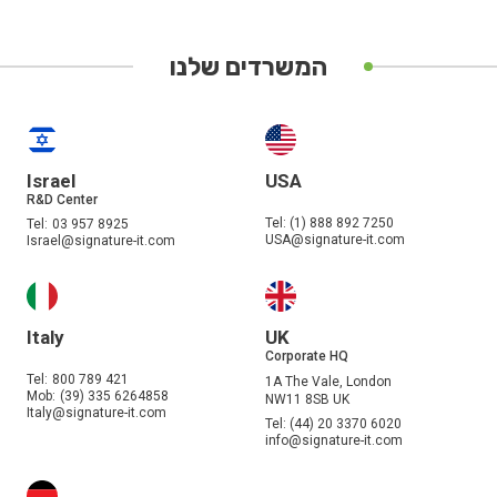
המשרדים שלנו
Israel
USA
R&D Center
Tel:
(1) 888 892 7250
Tel:
03 957 8925
USA@signature-it.com
Israel@signature-it.com
Italy
UK
Corporate HQ
Tel:
800 789 421
1A The Vale, London
Mob:
(39) 335 6264858
NW11 8SB UK
Italy@signature-it.com
Tel:
(44) 20 3370 6020
info@signature-it.com