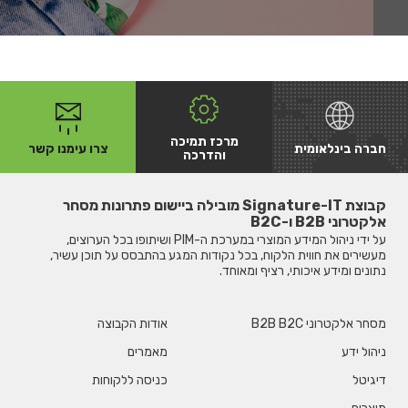
מרכז תמיכה
חברה בינלאומית
צרו עימנו קשר
והדרכה
קבוצת Signature-IT מובילה ביישום פתרונות מסחר
אלקטרוני B2B ו-B2C
על ידי ניהול המידע המוצרי במערכת ה-PIM ושיתופו בכל הערוצים,
מעשירים את חווית הלקוח, בכל נקודות המגע בהתבסס על תוכן עשיר,
נתונים ומידע איכותי, רציף ומאוחד.
מסחר אלקטרוני B2B B2C
אודות הקבוצה
ניהול ידע
מאמרים
דיגיטל
כניסה ללקוחות