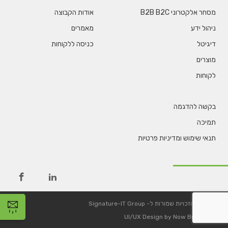
מסחר אלקטרוני B2B B2C
אודות הקבוצה
ניהול ידע
מאמרים
דיגיטל
כניסה ללקוחות
מוצרים
לקוחות
בקשה להדגמה
תמיכה
תנאי שימוש ומדיניות פרטיות
©
כל הזכויות שמורות ל-
Signature-IT Group
UI/UX Design by
Now Branding