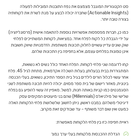
סט הקטגוריות המוגבל מצמצם את נפח התובנות המובילות לפעולה
(Actionable Insights) שחברה יכולה לבצע על מנת לשרת את לקוחותיה
בצורה טובה יותר.
כמו כן, חברות מפספסות אפשרויות נוספות להתאמה אישית (פרסונליזציה)
על ידי הגבלת כל לקוח לפלח אחד. במציאות, לקוחות המשתייכים לפלחי
שוק שונים עדיין עשויים לחלוק תכונות משותפות. הזדמנויות שיווק חשובות
אינן טמונות בפלחים עצמם, אלא בחפיפה בין התכונות שלהם.
קחו לדוגמה שני פלחי לקוחות. הפלח האחד כולל נשים לא נשואות,
המתגוררות בבית בבעלותן, בעלות השכלה אקדמאית, מתחת לגיל 45. פלח
אחר עשוי לכלול הורים לילדים בגיל בית הספר התיכון, נשואים, בעלי הכנסה
בינונית, מאזור רישום של בית ספר מסוים. יכולה להיות תכונה משותפת לשני
הסגמנטים כמו קניות באותה חנות, למשל. מאפיין זה עשוי להופיע גם בפלח
שלישי של מילניאלס (Millennials) שהם בני מיעוטים המקימים עסק
דיגיטלי משלהם. במבט ראשון, ניתן לחשוב שלשלושת פלחי הלקוחות האלה
כמעט ואין שום דבר משותף – עד שבודקים זאת מקרוב.
ראיית חפיפה כזו בין פלחי הלקוחות מאפשרת:
הגדלת ההכנסות מלקוחות בעלי ערך נמוך